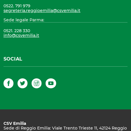
0522. 791 979
segreteria.reggioemilia@csvemilia.it
Sede legale Parma:
0521. 228 330
info@csvemilia.it
SOCIAL
Facebook
Twitter
Instagram
YouTube
CSV Emilia
Sede di Reggio Emilia: Viale Trento Trieste 11, 42124 Reggio